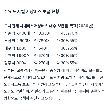
주요 도시별 저상버스 보급 현황
도시
전체 시내버스
저상버스 대수
보급률
목표(2030년)
서울
약 7,400대
약 3,330대
약 45%
70%
부산
약 2,600대
약 780대
약 30%
55%
대구
약 1,800대
약 540대
약 30%
55%
인천
약 1,900대
약 570대
약 30%
55%
광주
약 900대
약 270대
약 30%
55%
정부는 「교통약자의 이동편의 증진법」에 따라 저상버스 보급률을
단계적으로 확대하고 있으며, 노후 차량 교체 시 저상버스를 우선
도입하도록 보조금을 지원하고 있습니다. 최근에는 전기 저상버스
도입도 활발하여, 친환경과 교통약자 이동편의를 동시에 충족하는
방향으로 정책이 추진되고 있습니다.